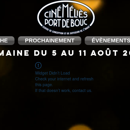
CHE
PROCHAINEMENT
ÉVÈNEMENT
MAINE DU 5 au 11 août 
Widget Didn’t Load
Check your internet and refresh
this page.
If that doesn’t work, contact us.