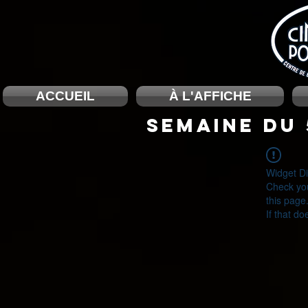
ACCUEIL
À L'AFFICHE
SEMAINE DU 
Widget Di
Check you
this page
If that do