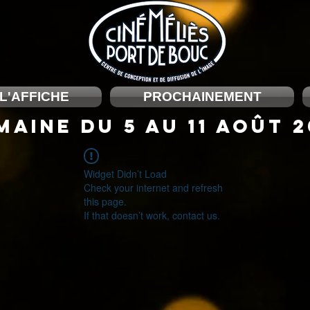
 L'AFFICHE
PROCHAINEMENT
MAINE DU 5 au 11 août 
Widget Didn’t Load
Check your internet and refresh
this page.
If that doesn’t work, contact us.