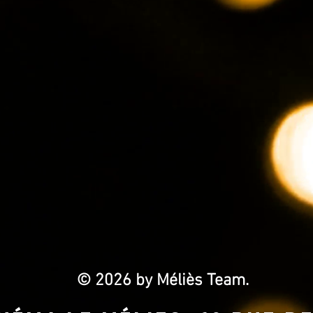
© 2026 by Méliès Team.