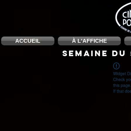
ACCUEIL
À L'AFFICHE
SEMAINE DU 
Widget Di
Check you
this page
If that do