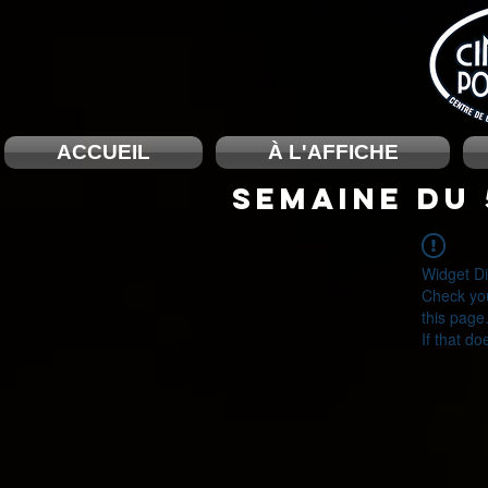
ACCUEIL
À L'AFFICHE
SEMAINE DU 
Widget Di
Check you
this page
If that do