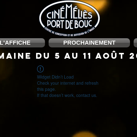
 L'AFFICHE
PROCHAINEMENT
MAINE DU 5 au 11 août 
Widget Didn’t Load
Check your internet and refresh
this page.
If that doesn’t work, contact us.