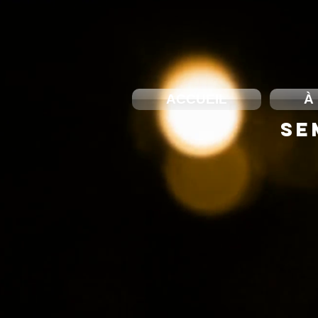
ACCUEIL
À
SE