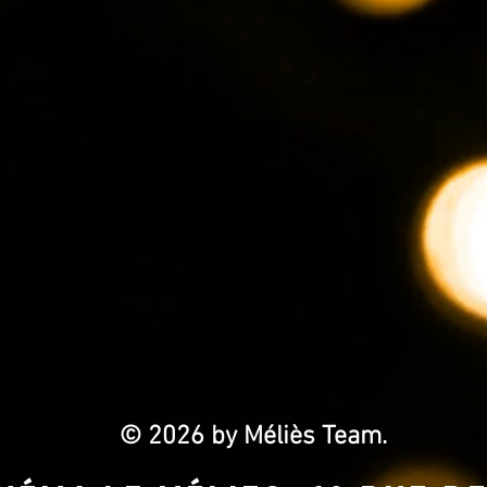
© 2026 by Méliès Team.